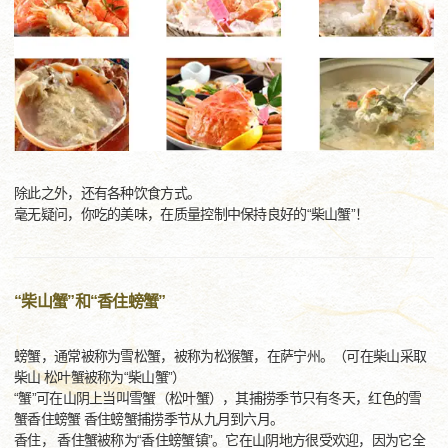
除此之外，还有各种饮食方式。
毫无疑问，你吃的美味，在质量控制中保持良好的“柴山蟹”！
“柴山蟹”和“香住螃蟹”
螃蟹，通常被称为雪松蟹，被称为松猴蟹，在萨宁州。（可在柴山采取
柴山 松叶蟹被称为“柴山蟹”）
“蟹”可在山阴上当叫雪蟹（松叶蟹），其捕捞季节只有冬天，红色的雪
蟹香住螃蟹 香住螃蟹捕捞季节从九月到六月。
香住， 香住蟹被称为“香住螃蟹镇”。它在山阴地方很受欢迎，因为它全