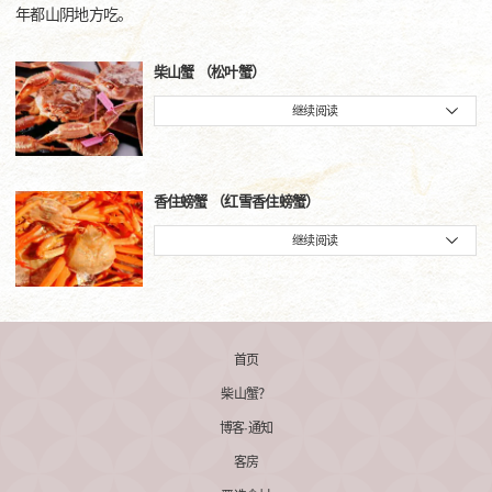
年都山阴地方吃。
柴山蟹 （松叶蟹）
继续阅读
香住螃蟹 （红雪香住螃蟹）
继续阅读
首页
柴山蟹？
博客·通知
客房