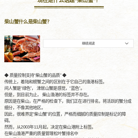
现在是什么话题“柴山蟹”？
柴山蟹什么是柴山蟹？
继续阅读
◆ 质量控制支持“柴山蟹的品质” ◆
传统上，着陆和螃蟹之间的区别在于它自己的渔港标签。
间人蟹是“绿色”， 津居山蟹是感觉，“蓝色”。
但是，到目前为止， 柴山渔港的标签并不存在。
原因是在柴山，在严格的检查下，我们正在进行排名，将活跃的蟹分成
细分，不像其他地区。
因此，很难界定“柴山蟹”的位置，严格而细腻的质量控制是标记的障
碍。
然而，从2003年11月起，决定在柴山港附上标签。
在柴山渔港严重的质量管理松叶蟹排名中