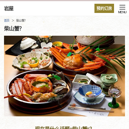
岩屋
预约订房
MENU
首页
柴山蟹？
柴山蟹？