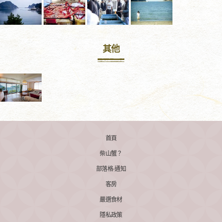
其他
首頁
柴山蟹？
部落格·通知
客房
嚴選食材
隱私政策