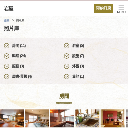
岩屋
預約訂房
MENU
首頁
照片庫
照片庫
房間 (11)
浴室 (5)
料理 (24)
設施 (7)
服務 (3)
外觀 (3)
周邊·景觀 (4)
其他 (1)
房間